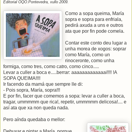
Editorial OQO.Pontevedra, xullo 2009.
Como a sopa
queima, María
sopra e sopra para enfriala,
pedirá axuda a uns e outros
ata que por fin pode come
la.
Contar este co
nto deu lugar a
unha morea de xogos: soprar
como María, como un
rinoceronte, como unha
formiga, como tres, como catro, como cinco.....
Levar a culler a boca e.....berrar: aaaaaaaaaaaaai!!!! !A
SOPA QUEIMA!!!!
Ir facendo da mamá que sempre lle di:
- Pois sopra, María, sopra!!!
E por fin, facer que comemos a sopa: levar a culler a boca,
tragar, ummmmm que rica!, repetir, ummmmm delicosa!.... e
así ata que xa non queda nada.
Pero aínda quedaba o mellor:
Debuxar e pintar a María, porque