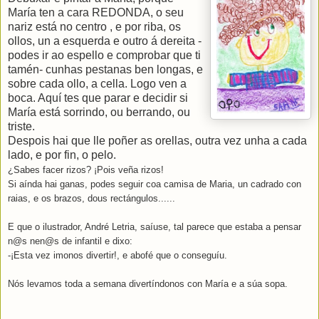
María ten a cara REDONDA, o seu
nariz está
no
ce
n
t
ro , e por riba, os
ollos, un a esquerda e outro á dereita -
podes ir ao espello e comprobar que ti
tam
én- cunhas pestanas ben longas, e
sobre cada ollo, a cella. Logo ven a
boca. Aquí tes que parar e decidir si
María está sorrindo, ou berrando, ou
triste.
Despois hai que lle poñer as orellas, outra vez unha a cada
lado, e por fin, o pelo.
¿Sabes facer rizos? ¡Pois veña rizos!
Si aínda hai ganas, podes seguir coa camisa de Maria, un cadrado con
raias,
e os brazos, dous rectángulos......
E que o ilustrador, André Letria, saíuse, tal parece que estaba a pensar
n@s nen@s de infantil e dixo:
-¡Esta vez imonos divertir!, e abofé que o conseguíu.
Nós levamos toda a semana divertíndonos con María e a súa sopa.